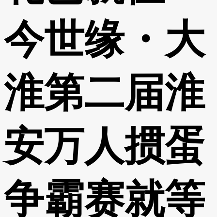
今世缘・大
淮第二届淮
安万人掼蛋
争霸赛就等