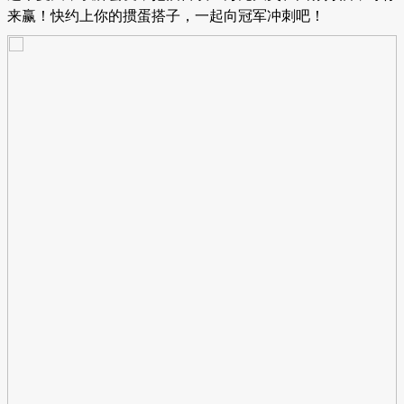
来赢！快约上你的掼蛋搭子，一起向冠军冲刺吧！