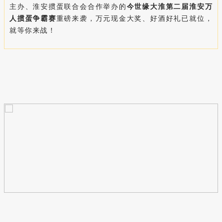
主办、淮安掼蛋联合会合作举办的
今世缘大淮第二届淮安万
人掼蛋争霸赛
重磅来袭，万元现金大奖、好酒好礼已就位，
就等你来战！